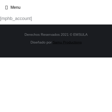
Menu
[mphb_account]
Derechos Reservados 2021 © EMSULA
Diseñado por
Samu Productions